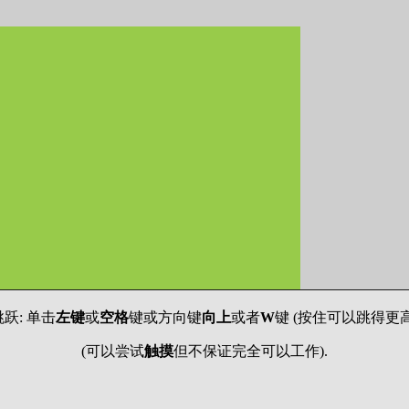
跳跃: 单击
左键
或
空格
键或方向键
向上
或者
W
键 (按住可以跳得更高
(可以尝试
触摸
但不保证完全可以工作).